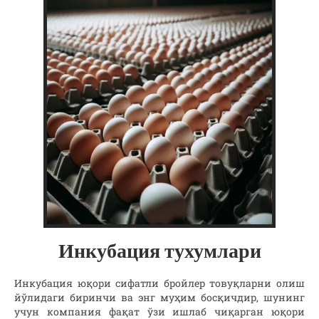
Инкубация тухумлари
Инкубация юқори сифатли бройлер товуқларни олиш
йўлидаги биринчи ва энг муҳим босқичдир, шунинг
учун компания фақат ўзи ишлаб чиқарган юқори