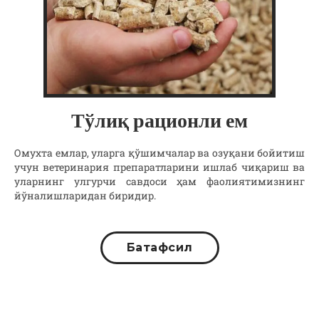
Тўлиқ рационли ем
Омухта емлар, уларга қўшимчалар ва озуқани бойитиш
учун ветеринария препаратларини ишлаб чиқариш ва
уларнинг улгурчи савдоси ҳам фаолиятимизнинг
йўналишларидан биридир.
Батафсил