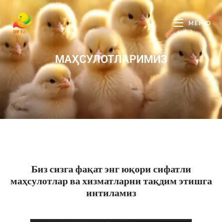
МЕНЮ
МАҲСУЛОТЛАРИМИЗ
Биз сизга фақат энг юқори сифатли
маҳсулотлар ва хизматларни тақдим этишга
интиламиз