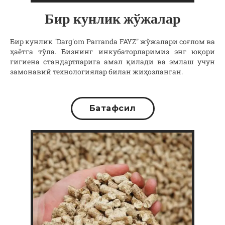
Бир кунлик жўжалар
Бир кунлик "Darg'om Parranda FAYZ" жўжалари соғлом ва
ҳаётга тўла. Бизнинг инкубаторларимиз энг юқори
гигиена стандартларига амал қилади ва эмлаш учун
замонавий технологиялар билан жиҳозланган.
Батафсил