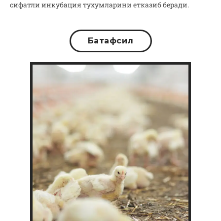
сифатли инкубация тухумларини етказиб беради.
Батафсил